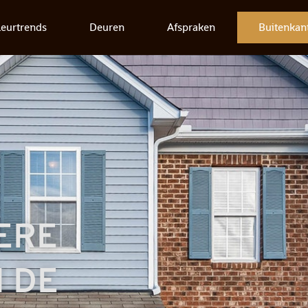
leurtrends
Deuren
Afspraken
Buitenkan
ERE
 DE