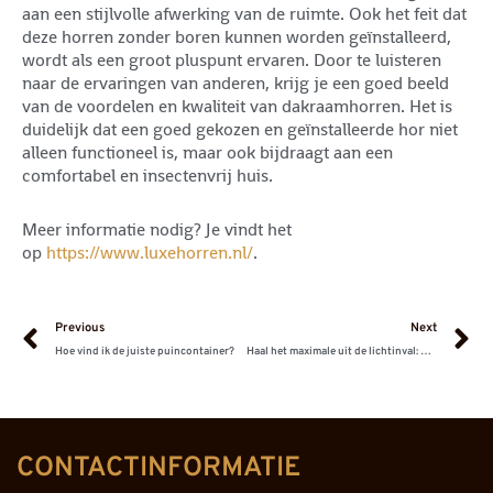
aan een stijlvolle afwerking van de ruimte. Ook het feit dat
deze horren zonder boren kunnen worden geïnstalleerd,
wordt als een groot pluspunt ervaren. Door te luisteren
naar de ervaringen van anderen, krijg je een goed beeld
van de voordelen en kwaliteit van dakraamhorren. Het is
duidelijk dat een goed gekozen en geïnstalleerde hor niet
alleen functioneel is, maar ook bijdraagt aan een
comfortabel en insectenvrij huis.
Meer informatie nodig? Je vindt het
op
https://www.luxehorren.nl/
.
Prev
N
Previous
Next
Hoe vind ik de juiste puincontainer?
Haal het maximale uit de lichtinval: Hoe de juiste verfkeuze je woning transformeert
CONTACTINFORMATIE